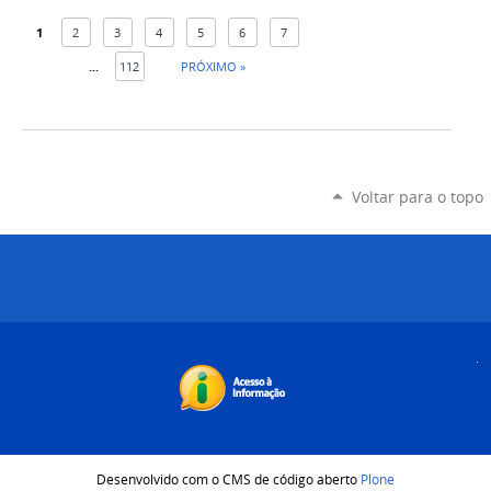
1
2
3
4
5
6
7
...
112
PRÓXIMO »
Voltar para o topo
Desenvolvido com o CMS de código aberto
Plone