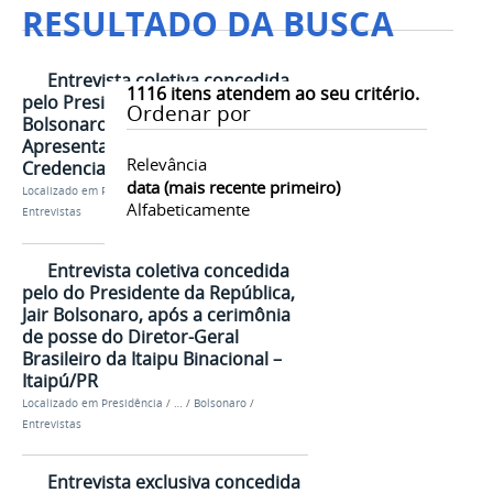
RESULTADO DA BUSCA
Entrevista coletiva concedida
1116
itens atendem ao seu critério.
pelo Presidente da República, Jair
Ordenar por
Bolsonaro, após a cerimônia de
Apresentação de Cartas
Relevância
Credenciais
data (mais recente primeiro)
Localizado em
Presidência
/
…
/
Bolsonaro
/
Alfabeticamente
Entrevistas
Entrevista coletiva concedida
pelo do Presidente da República,
Jair Bolsonaro, após a cerimônia
de posse do Diretor-Geral
Brasileiro da Itaipu Binacional –
Itaipú/PR
Localizado em
Presidência
/
…
/
Bolsonaro
/
Entrevistas
Entrevista exclusiva concedida