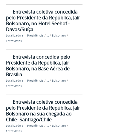
Entrevista coletiva concedida
pelo Presidente da República, Jair
Bolsonaro, no Hotel Seehof -
Davos/Suíça
Localizado em
Presidência
/
…
/
Bolsonaro
/
Entrevistas
Entrevista concedida pelo
Presidente da República, Jair
Bolsonaro, na Base Aérea de
Brasília
Localizado em
Presidência
/
…
/
Bolsonaro
/
Entrevistas
Entrevista coletiva concedida
pelo Presidente da República, Jair
Bolsonaro na sua chegada ao
Chile- Santiago/Chile
Localizado em
Presidência
/
…
/
Bolsonaro
/
Entrevistas