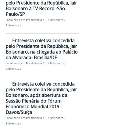
pelo Presidente da República, Jair
Bolsonaro à TV Record -São
Paulo/SP
Localizado em
Presidência
/
…
/
Bolsonaro
/
Entrevistas
Entrevista coletiva concedida
pelo Presidente da República, Jair
Bolsonaro, na chegada ao Palácio
da Alvorada- Brasília/DF
Localizado em
Presidência
/
…
/
Bolsonaro
/
Entrevistas
Entrevista coletiva concedida
pelo Presidente da República, Jair
Bolsonaro, após abertura da
Sessão Plenária do Fórum
Econômico Mundial 2019 -
Davos/Suíça
Localizado em
Presidência
/
…
/
Bolsonaro
/
Entrevistas