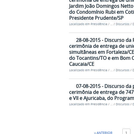
cerimônia de entrega de uni
Jardim João Domingos Netto 
do Condomínio Rubi em Coti
Presidente Prudente/SP
Localizado em
Presidência
/
…
/
Discursos
/
D
28-08-2015 - Discurso da 
cerimônia de entrega de uni
simultâneas em Fortaleza/C
do Tocantins/TO e em Bom C
Caucaia/CE
Localizado em
Presidência
/
…
/
Discursos
/
D
07-08-2015 - Discurso da 
cerimônia de entrega de 747 
e VII e Ajuricaba, do Progra
Localizado em
Presidência
/
…
/
Discursos
/
D
« ANTERIOR
1