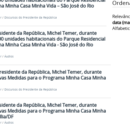
00 unidades habitacionais do Parque Residencial
Orden
a Minha Casa Minha Vida – São José do Rio
Relevânc
r
/
Discursos do Presidente da República
data (ma
Alfabeti
sidente da República, Michel Temer, durante
00 unidades habitacionais do Parque Residencial
a Minha Casa Minha Vida - São José do Rio
r
/
Áudios
residente da República, Michel Temer, durante
vas Medidas para o Programa Minha Casa Minha
r
/
Discursos do Presidente da República
sidente da República, Michel Temer, durante
vas Medidas para o Programa Minha Casa Minha
ília/DF
r
/
Áudios