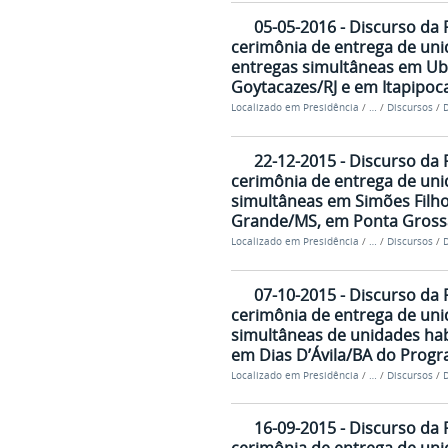
05-05-2016 - Discurso da 
cerimônia de entrega de uni
entregas simultâneas em U
Goytacazes/RJ e em Itapipoc
Localizado em
Presidência
/
…
/
Discursos
/
D
22-12-2015 - Discurso da 
cerimônia de entrega de uni
simultâneas em Simões Filho
Grande/MS, em Ponta Grossa
Localizado em
Presidência
/
…
/
Discursos
/
D
07-10-2015 - Discurso da 
cerimônia de entrega de uni
simultâneas de unidades hab
em Dias D’Ávila/BA do Progr
Localizado em
Presidência
/
…
/
Discursos
/
D
16-09-2015 - Discurso da 