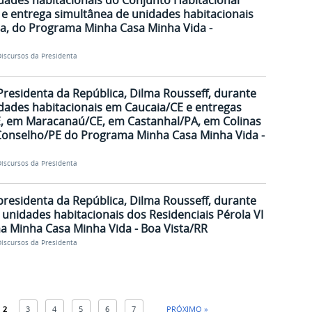
dades habitacionais do Conjunto Habitacional
e entrega simultânea de unidades habitacionais
a, do Programa Minha Casa Minha Vida -
iscursos da Presidenta
Presidenta da República, Dilma Rousseff, durante
dades habitacionais em Caucaia/CE e entregas
E, em Maracanaú/CE, em Castanhal/PA, em Colinas
onselho/PE do Programa Minha Casa Minha Vida -
iscursos da Presidenta
presidenta da República, Dilma Rousseff, durante
unidades habitacionais dos Residenciais Pérola VI
ma Minha Casa Minha Vida - Boa Vista/RR
iscursos da Presidenta
2
3
4
5
6
7
PRÓXIMO »