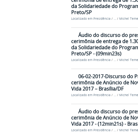
cerimônia de entrega de 1.3
da Solidariedade do Program
Preto/SP
Localizado em
Presidência
/
…
/
Michel Teme
Áudio do discurso do pre
cerimônia de entrega de 1.3
da Solidariedade do Program
Preto/SP - (09min23s)
Localizado em
Presidência
/
…
/
Michel Teme
06-02-2017-Discurso do P
cerimônia de Anúncio de No
Vida 2017 – Brasília/DF
Localizado em
Presidência
/
…
/
Michel Teme
Áudio do discurso do pre
cerimônia de Anúncio de No
Vida 2017 - (12min21s) - Bras
Localizado em
Presidência
/
…
/
Michel Teme