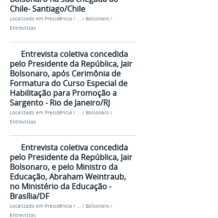
Chile- Santiago/Chile
Localizado em
Presidência
/
…
/
Bolsonaro
/
Entrevistas
Entrevista coletiva concedida
pelo Presidente da República, Jair
Bolsonaro, após Cerimônia de
Formatura do Curso Especial de
Habilitação para Promoção a
Sargento - Rio de Janeiro/RJ
Localizado em
Presidência
/
…
/
Bolsonaro
/
Entrevistas
Entrevista coletiva concedida
pelo Presidente da República, Jair
Bolsonaro, e pelo Ministro da
Educação, Abraham Weintraub,
no Ministério da Educação -
Brasília/DF
Localizado em
Presidência
/
…
/
Bolsonaro
/
Entrevistas