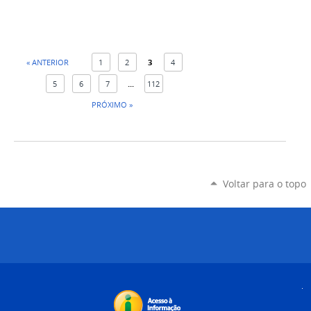
« ANTERIOR
1
2
3
4
5
6
7
...
112
PRÓXIMO »
Voltar para o topo