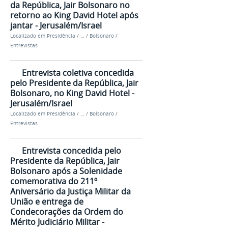
da República, Jair Bolsonaro no
retorno ao King David Hotel após
jantar - Jerusalém/Israel
Localizado em
Presidência
/
…
/
Bolsonaro
/
Entrevistas
Entrevista coletiva concedida
pelo Presidente da República, Jair
Bolsonaro, no King David Hotel -
Jerusalém/Israel
Localizado em
Presidência
/
…
/
Bolsonaro
/
Entrevistas
Entrevista concedida pelo
Presidente da República, Jair
Bolsonaro após a Solenidade
comemorativa do 211º
Aniversário da Justiça Militar da
União e entrega de
Condecorações da Ordem do
Mérito Judiciário Militar -