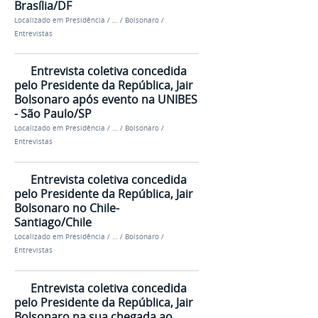
Brasília/DF
Localizado em
Presidência
/
…
/
Bolsonaro
/
Entrevistas
Entrevista coletiva concedida
pelo Presidente da República, Jair
Bolsonaro após evento na UNIBES
- São Paulo/SP
Localizado em
Presidência
/
…
/
Bolsonaro
/
Entrevistas
Entrevista coletiva concedida
pelo Presidente da República, Jair
Bolsonaro no Chile-
Santiago/Chile
Localizado em
Presidência
/
…
/
Bolsonaro
/
Entrevistas
Entrevista coletiva concedida
pelo Presidente da República, Jair
Bolsonaro na sua chegada ao