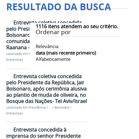
RESULTADO DA BUSCA
Entrevista coletiva concedida
1116
itens atendem ao seu critério.
pelo Presidente da República, Jair
Ordenar por
Bolsonaro, após o encontro com
comunidade brasileira de
Relevância
Raanana - Tel Aviv/Israel
data (mais recente primeiro)
Localizado em
Presidência
/
…
/
Bolsonaro
/
Alfabeticamente
Entrevistas
Entrevista coletiva concedida
pelo Presidente da República, Jair
Bolsonaro, após cerimônia alusiva
ao plantio de muda de oliveira, no
Bosque das Nações- Tel Aviv/Israel
Localizado em
Presidência
/
…
/
Bolsonaro
/
Entrevistas
Entrevista concedida à
imprensa do senhor Presidente