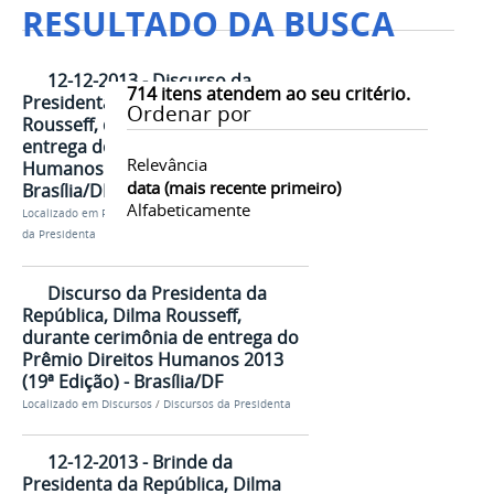
RESULTADO DA BUSCA
12-12-2013 - Discurso da
714
itens atendem ao seu critério.
Presidenta da República, Dilma
Ordenar por
Rousseff, durante cerimônia de
entrega do Prêmio Direitos
Relevância
Humanos 2013 (19ª Edição) -
data (mais recente primeiro)
Brasília/DF
Alfabeticamente
Localizado em
Presidência
/
…
/
Discursos
/
Discursos
da Presidenta
Discurso da Presidenta da
República, Dilma Rousseff,
durante cerimônia de entrega do
Prêmio Direitos Humanos 2013
(19ª Edição) - Brasília/DF
Localizado em
Discursos
/
Discursos da Presidenta
12-12-2013 - Brinde da
Presidenta da República, Dilma