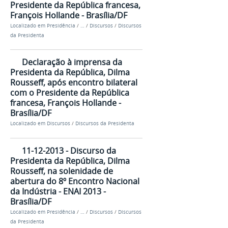
Presidente da República francesa,
François Hollande - Brasília/DF
Localizado em
Presidência
/
…
/
Discursos
/
Discursos
da Presidenta
Declaração à imprensa da
Presidenta da República, Dilma
Rousseff, após encontro bilateral
com o Presidente da República
francesa, François Hollande -
Brasília/DF
Localizado em
Discursos
/
Discursos da Presidenta
11-12-2013 - Discurso da
Presidenta da República, Dilma
Rousseff, na solenidade de
abertura do 8º Encontro Nacional
da Indústria - ENAI 2013 -
Brasília/DF
Localizado em
Presidência
/
…
/
Discursos
/
Discursos
da Presidenta