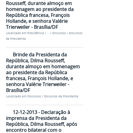
Rousseff, durante almoço em
homenagem ao presidente da
República francesa, François
Hollande, e senhora Valérie
Trierweiler - Brasília/DF
Localizado em
Presidência
/
…
/
Discursos
/
Discursos
da Presidenta
Brinde da Presidenta da
República, Dilma Rousseff,
durante almoço em homenagem
ao presidente da República
francesa, François Hollande, e
senhora Valérie Trierweiler -
Brasília/DF
Localizado em
Discursos
/
Discursos da Presidenta
12-12-2013 - Declaração à
imprensa da Presidenta da
República, Dilma Rousseff, após
encontro bilateral com o