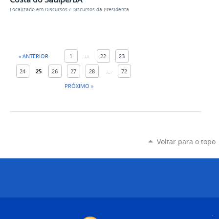
Localizado em
Discursos
/
Discursos da Presidenta
« ANTERIOR
1
...
22
23
24
25
26
27
28
...
72
PRÓXIMO »
Voltar para o topo