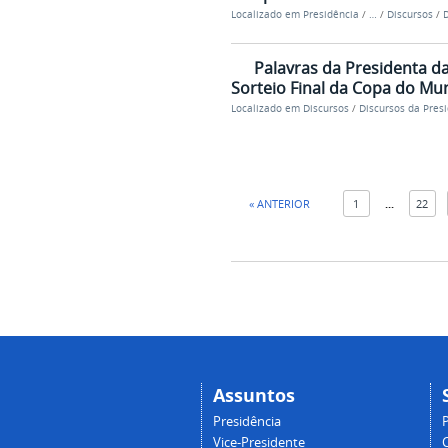
Localizado em
Presidência
/
…
/
Discursos
/
D
Palavras da Presidenta da
Sorteio Final da Copa do Mun
Localizado em
Discursos
/
Discursos da Pres
« ANTERIOR
1
...
22
Assuntos
Presidência
Vice-Presidente