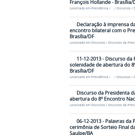
François Hollande - Brasília/
Localizado em
Presidência
/
…
/
Discursos
/
D
Declaração à imprensa da
encontro bilateral com o Pre
Brasília/DF
Localizado em
Discursos
/
Discursos da Pres
11-12-2013 - Discurso da 
solenidade de abertura do 8º
Brasília/DF
Localizado em
Presidência
/
…
/
Discursos
/
D
Discurso da Presidenta da
abertura do 8º Encontro Nacio
Localizado em
Discursos
/
Discursos da Pres
06-12-2013 - Palavras da 
cerimônia de Sorteio Final d
Sauípe/BA