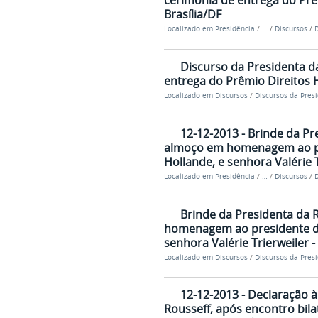
cerimônia de entrega do Prê
Brasília/DF
Localizado em
Presidência
/
…
/
Discursos
/
D
Discurso da Presidenta d
entrega do Prêmio Direitos H
Localizado em
Discursos
/
Discursos da Pres
12-12-2013 - Brinde da Pr
almoço em homenagem ao pre
Hollande, e senhora Valérie T
Localizado em
Presidência
/
…
/
Discursos
/
D
Brinde da Presidenta da 
homenagem ao presidente da 
senhora Valérie Trierweiler -
Localizado em
Discursos
/
Discursos da Pres
12-12-2013 - Declaração 
Rousseff, após encontro bila