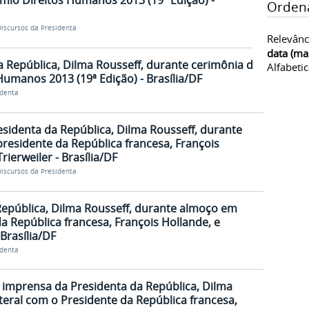
mio Direitos Humanos 2013 (19ª Edição) -
Orden
iscursos da Presidenta
Relevânc
data (ma
a República, Dilma Rousseff, durante cerimônia de
Alfabeti
umanos 2013 (19ª Edição) - Brasília/DF
identa
esidenta da República, Dilma Rousseff, durante
sidente da República francesa, François
rierweiler - Brasília/DF
iscursos da Presidenta
República, Dilma Rousseff, durante almoço em
República francesa, François Hollande, e
 Brasília/DF
identa
à imprensa da Presidenta da República, Dilma
teral com o Presidente da República francesa,