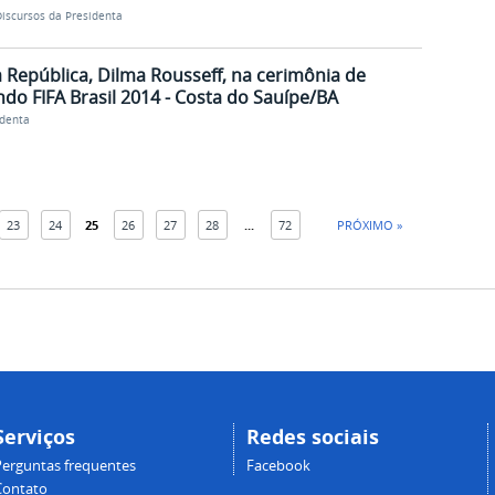
iscursos da Presidenta
 República, Dilma Rousseff, na cerimônia de
do FIFA Brasil 2014 - Costa do Sauípe/BA
identa
23
24
25
26
27
28
...
72
PRÓXIMO »
Serviços
Redes sociais
Perguntas frequentes
Facebook
Contato