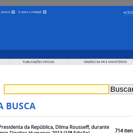
 a busca
3
Ir para o rodapé
4
ACESS
PUBLICAÇÕES OFICIAIS
ÓRGÃOS DA PR E MINISTÉRIOS
A BUSCA
Presidenta da República, Dilma Rousseff, durante
714
iten