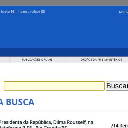
 a busca
3
Ir para o rodapé
4
ACESS
PUBLICAÇÕES OFICIAIS
ÓRGÃOS DA PR E MINISTÉRIOS
A BUSCA
Presidenta da República, Dilma Rousseff, na
714
iten