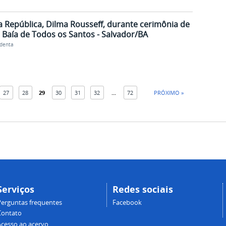
a República, Dilma Rousseff, durante cerimônia de
 Baía de Todos os Santos - Salvador/BA
identa
27
28
29
30
31
32
...
72
PRÓXIMO »
Serviços
Redes sociais
Perguntas frequentes
Facebook
Contato
Acesso ao acervo