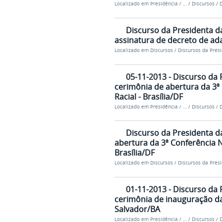
Localizado em
Presidência
/
…
/
Discursos
/
D
Discurso da Presidenta d
assinatura de decreto de ada
Localizado em
Discursos
/
Discursos da Pres
05-11-2013 - Discurso da 
cerimônia de abertura da 3ª
Racial - Brasília/DF
Localizado em
Presidência
/
…
/
Discursos
/
D
Discurso da Presidenta d
abertura da 3ª Conferência 
Brasília/DF
Localizado em
Discursos
/
Discursos da Pres
01-11-2013 - Discurso da 
cerimônia de inauguração da
Salvador/BA
Localizado em
Presidência
/
…
/
Discursos
/
D