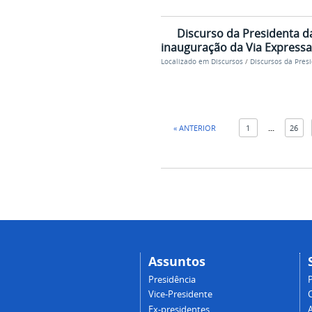
Discurso da Presidenta d
inauguração da Via Expressa
Localizado em
Discursos
/
Discursos da Pres
« ANTERIOR
1
...
26
Assuntos
Presidência
Vice-Presidente
Ex-presidentes