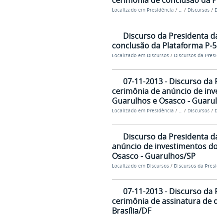
cerimônia de conclusão da P
Localizado em
Presidência
/
…
/
Discursos
/
D
Discurso da Presidenta da
conclusão da Plataforma P-5
Localizado em
Discursos
/
Discursos da Pres
07-11-2013 - Discurso da 
cerimônia de anúncio de in
Guarulhos e Osasco - Guaru
Localizado em
Presidência
/
…
/
Discursos
/
D
Discurso da Presidenta d
anúncio de investimentos d
Osasco - Guarulhos/SP
Localizado em
Discursos
/
Discursos da Pres
07-11-2013 - Discurso da 
cerimônia de assinatura de 
Brasília/DF