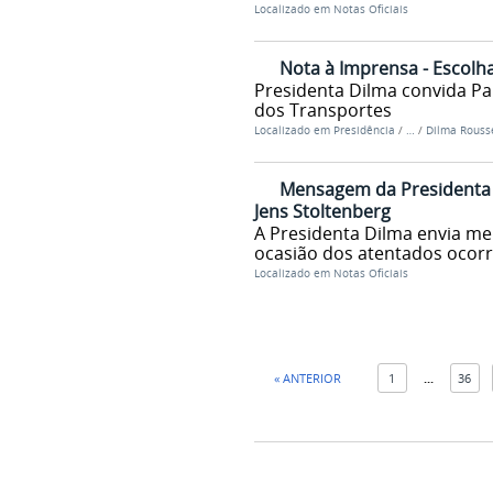
Localizado em
Notas Oficiais
Nota à Imprensa - Escolh
Presidenta Dilma convida Pa
dos Transportes
Localizado em
Presidência
/
…
/
Dilma Rousse
Mensagem da Presidenta 
Jens Stoltenberg
A Presidenta Dilma envia m
ocasião dos atentados ocorr
Localizado em
Notas Oficiais
« ANTERIOR
1
...
36