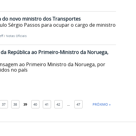
a do novo ministro dos Transportes
ulo Sérgio Passos para ocupar o cargo de ministro
ff
/
Notas Oficiais
da República ao Primeiro-Ministro da Noruega,
ensagem ao Primeiro Ministro da Noruega, por
idos no país
37
38
39
40
41
42
...
47
PRÓXIMO »