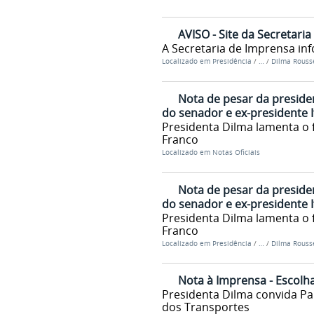
AVISO - Site da Secretari
A Secretaria de Imprensa inf
Localizado em
Presidência
/
…
/
Dilma Rousse
Nota de pesar da presiden
do senador e ex-presidente 
Presidenta Dilma lamenta o 
Franco
Localizado em
Notas Oficiais
Nota de pesar da presiden
do senador e ex-presidente 
Presidenta Dilma lamenta o 
Franco
Localizado em
Presidência
/
…
/
Dilma Rousse
Nota à Imprensa - Escolh
Presidenta Dilma convida Pa
dos Transportes