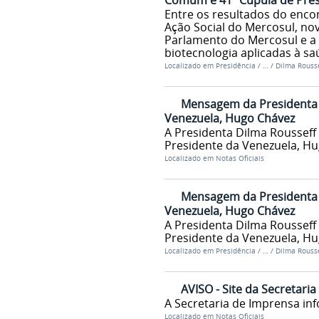
Comum e 41ª Cúpula de Pres
Entre os resultados do enco
Ação Social do Mercosul, no
Parlamento do Mercosul e a 
biotecnologia aplicadas à s
Localizado em
Presidência
/
…
/
Dilma Rousse
Mensagem da Presidenta d
Venezuela, Hugo Chávez
A Presidenta Dilma Rousseff
Presidente da Venezuela, H
Localizado em
Notas Oficiais
Mensagem da Presidenta d
Venezuela, Hugo Chávez
A Presidenta Dilma Rousseff
Presidente da Venezuela, H
Localizado em
Presidência
/
…
/
Dilma Rousse
AVISO - Site da Secretari
A Secretaria de Imprensa inf
Localizado em
Notas Oficiais