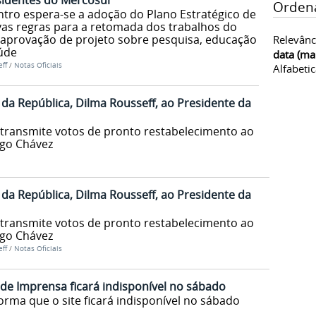
identes do Mercosul
Orden
ntro espera-se a adoção do Plano Estratégico de
vas regras para a retomada dos trabalhos do
aprovação de projeto sobre pesquisa, educação e
Relevânc
aúde
data (ma
ff
/
Notas Oficiais
Alfabeti
a República, Dilma Rousseff, ao Presidente da
 transmite votos de pronto restabelecimento ao
ugo Chávez
a República, Dilma Rousseff, ao Presidente da
 transmite votos de pronto restabelecimento ao
ugo Chávez
ff
/
Notas Oficiais
a de Imprensa ficará indisponível no sábado
orma que o site ficará indisponível no sábado