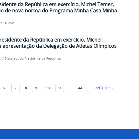
sidente da República em exercício, Michel Temer,
cio de nova norma do Programa Minha Casa Minha
r
/
Áudios
residente da República em exercício, Michel
 apresentação da Delegação de Atletas Olímpicos
r
/
Discursos do Presidente da República
6
7
8
9
10
11
...
44
PRÓXIMO »