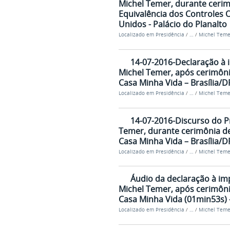
Michel Temer, durante ceri
Equivalência dos Controles O
Unidos - Palácio do Planalto
Localizado em
Presidência
/
…
/
Michel Teme
14-07-2016-Declaração à 
Michel Temer, após cerimôn
Casa Minha Vida – Brasília/D
Localizado em
Presidência
/
…
/
Michel Teme
14-07-2016-Discurso do P
Temer, durante cerimônia 
Casa Minha Vida – Brasília/D
Localizado em
Presidência
/
…
/
Michel Teme
Áudio da declaração à im
Michel Temer, após cerimôn
Casa Minha Vida (01min53s) -
Localizado em
Presidência
/
…
/
Michel Teme