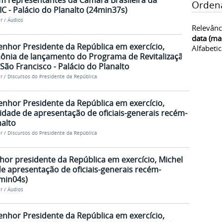
m representantes da Câmara Brasileira da
Orden
IC - Palácio do Planalto (24min37s)
r
/
Áudios
Relevânc
data (ma
enhor Presidente da República em exercício,
Alfabeti
mônia de lançamento do Programa de Revitalização
São Francisco - Palácio do Planalto
r
/
Discursos do Presidente da República
enhor Presidente da República em exercício,
idade de apresentação de oficiais-generais recém-
nalto
r
/
Discursos do Presidente da República
hor presidente da República em exercício, Michel
e apresentação de oficiais-generais recém-
2min04s)
r
/
Áudios
enhor Presidente da República em exercício,