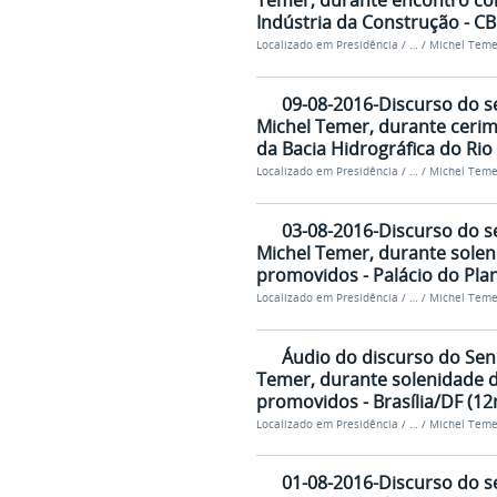
Temer, durante encontro co
Indústria da Construção - CB
Localizado em
Presidência
/
…
/
Michel Teme
09-08-2016-Discurso do s
Michel Temer, durante ceri
da Bacia Hidrográfica do Rio 
Localizado em
Presidência
/
…
/
Michel Teme
03-08-2016-Discurso do s
Michel Temer, durante solen
promovidos - Palácio do Pla
Localizado em
Presidência
/
…
/
Michel Teme
Áudio do discurso do Sen
Temer, durante solenidade d
promovidos - Brasília/DF (1
Localizado em
Presidência
/
…
/
Michel Teme
01-08-2016-Discurso do s