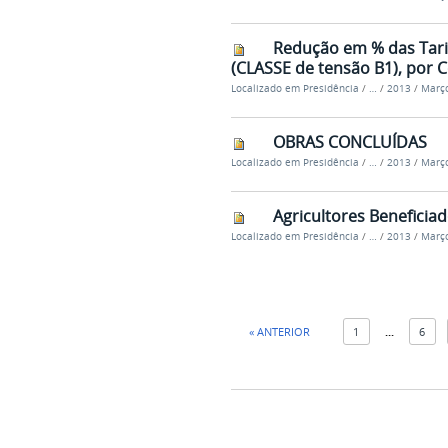
Redução em % das Tari
(CLASSE de tensão B1), por 
Localizado em
Presidência
/
…
/
2013
/
Març
OBRAS CONCLUÍDAS
Localizado em
Presidência
/
…
/
2013
/
Març
Agricultores Beneficia
Localizado em
Presidência
/
…
/
2013
/
Març
« ANTERIOR
1
...
6