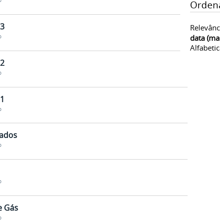
o
Orden
 3
Relevânc
data (ma
o
Alfabeti
 2
o
 1
o
iados
o
o
e Gás
o