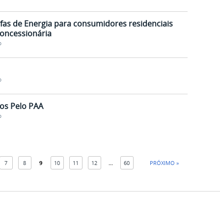
fas de Energia para consumidores residenciais
Concessionária
o
o
dos Pelo PAA
o
7
8
9
10
11
12
...
60
PRÓXIMO »