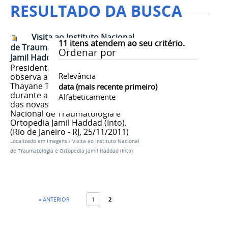
RESULTADO DA BUSCA
Visita ao Instituto Nacional
11
itens atendem ao seu critério.
de Traumatologia e Ortopedia
Ordenar por
Jamil Haddad (Into) 03
Presidenta Dilma Rousseff
Relevância
observa a recuperação da jovem
Thayane Tavares Monteiro
data (mais recente primeiro)
durante a visita as inauguração
Alfabeticamente
das novas instalações do Instituto
Nacional de Traumatologia e
Ortopedia Jamil Haddad (Into).
(Rio de Janeiro - RJ, 25/11/2011)
Localizado em
Imagens
/
Visita ao Instituto Nacional
de Traumatologia e Ortopedia Jamil Haddad (Into)
« ANTERIOR
1
2