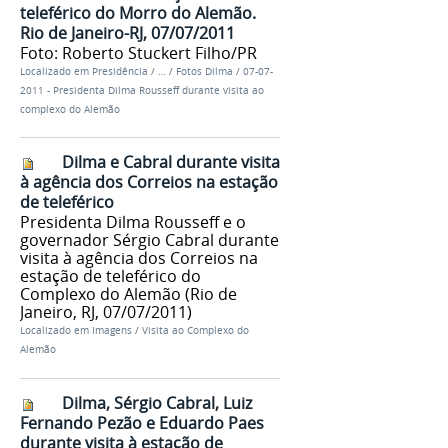
teleférico do Morro do Alemão.
Rio de Janeiro-RJ, 07/07/2011
Foto: Roberto Stuckert Filho/PR
Localizado em
Presidência
/
…
/
Fotos Dilma
/
07-07-
2011 - Presidenta Dilma Rousseff durante visita ao
complexo do Alemão
Dilma e Cabral durante visita
à agência dos Correios na estação
de teleférico
Presidenta Dilma Rousseff e o
governador Sérgio Cabral durante
visita à agência dos Correios na
estação de teleférico do
Complexo do Alemão (Rio de
Janeiro, RJ, 07/07/2011)
Localizado em
Imagens
/
Visita ao Complexo do
Alemão
Dilma, Sérgio Cabral, Luiz
Fernando Pezão e Eduardo Paes
durante visita à estação de