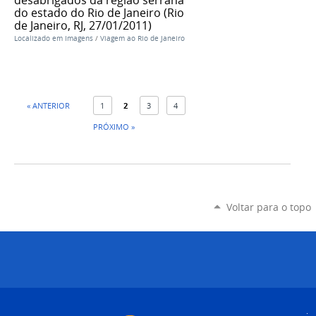
desabrigados da região serrana
do estado do Rio de Janeiro (Rio
de Janeiro, RJ, 27/01/2011)
Localizado em
Imagens
/
Viagem ao Rio de Janeiro
« ANTERIOR
1
2
3
4
PRÓXIMO »
Voltar para o topo