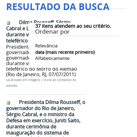
RESULTADO DA BUSCA
Dilma Rousseff, Sérgio
37
itens atendem ao seu critério.
Cabral e Luiz Fernando Pezão
Ordenar por
durante visita à estação de
teleférico
Relevância
Presidenta Dilma Rousseff, o
governador Sérgio Cabral e o vice-
data (mais recente primeiro)
governador Luiz Fernando Pezão
Alfabeticamente
durante visita à estação de
teleférico do Morro do Alemão
(Rio de Janeiro, RJ, 07/07/2011)
Localizado em
Imagens
/
Visita ao Complexo do
Alemão
Presidenta Dilma Rousseff, o
governador do Rio de Janeiro,
Sérgio Cabral, e o ministro da
Defesa em exercício, Juniti Saito,
durante cerimônia de
inauguração do sistema de