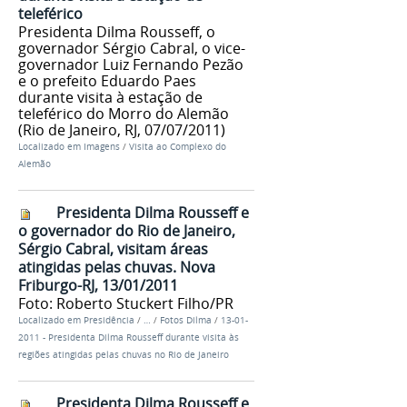
teleférico
Presidenta Dilma Rousseff, o
governador Sérgio Cabral, o vice-
governador Luiz Fernando Pezão
e o prefeito Eduardo Paes
durante visita à estação de
teleférico do Morro do Alemão
(Rio de Janeiro, RJ, 07/07/2011)
Localizado em
Imagens
/
Visita ao Complexo do
Alemão
Presidenta Dilma Rousseff e
o governador do Rio de Janeiro,
Sérgio Cabral, visitam áreas
atingidas pelas chuvas. Nova
Friburgo-RJ, 13/01/2011
Foto: Roberto Stuckert Filho/PR
Localizado em
Presidência
/
…
/
Fotos Dilma
/
13-01-
2011 - Presidenta Dilma Rousseff durante visita às
regiões atingidas pelas chuvas no Rio de Janeiro
Presidenta Dilma Rousseff e