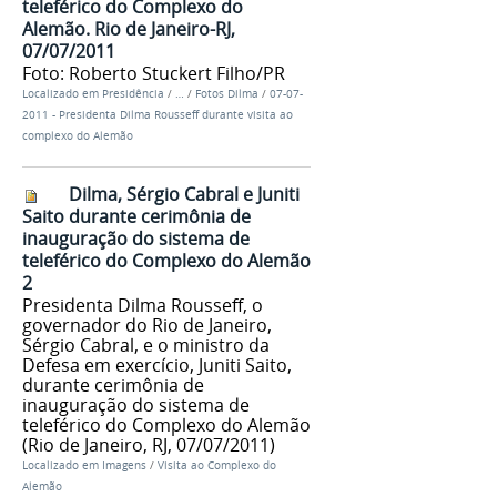
teleférico do Complexo do
Alemão. Rio de Janeiro-RJ,
07/07/2011
Foto: Roberto Stuckert Filho/PR
Localizado em
Presidência
/
…
/
Fotos Dilma
/
07-07-
2011 - Presidenta Dilma Rousseff durante visita ao
complexo do Alemão
Dilma, Sérgio Cabral e Juniti
Saito durante cerimônia de
inauguração do sistema de
teleférico do Complexo do Alemão
2
Presidenta Dilma Rousseff, o
governador do Rio de Janeiro,
Sérgio Cabral, e o ministro da
Defesa em exercício, Juniti Saito,
durante cerimônia de
inauguração do sistema de
teleférico do Complexo do Alemão
(Rio de Janeiro, RJ, 07/07/2011)
Localizado em
Imagens
/
Visita ao Complexo do
Alemão