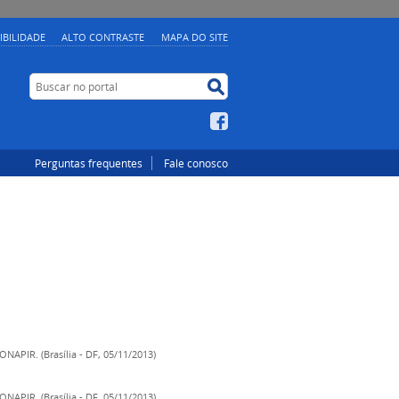
IBILIDADE
ALTO CONTRASTE
MAPA DO SITE
Buscar no portal
Buscar no portal
Facebook
Perguntas frequentes
Fale conosco
ONAPIR. (Brasília - DF, 05/11/2013)
ONAPIR. (Brasília - DF, 05/11/2013)