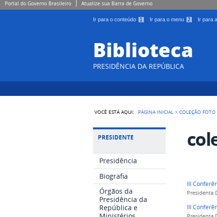
Portal do Governo Brasileiro
Atualize sua Barra de Governo
Ir para o conteúdo
1
Ir para o menu
2
Ir para
Biblioteca
PRESIDÊNCIA DA REPÚBLICA
VOCÊ ESTÁ AQUI:
PÁGINA INICIAL
>
COLEÇÃO FOTO
col
PRESIDENTE
Presidência
Biografia
III Conferê
Órgãos da
Presidenta 
Presidência da
III Conferê
República e
Ministérios
Presidenta 