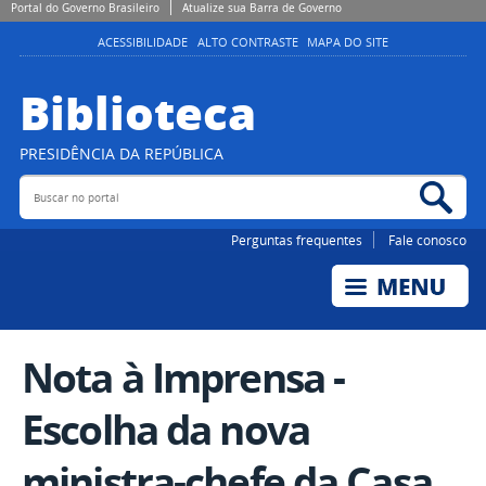
Portal do Governo Brasileiro
Atualize sua Barra de Governo
ACESSIBILIDADE
ALTO CONTRASTE
MAPA DO SITE
Biblioteca
PRESIDÊNCIA DA REPÚBLICA
Buscar no portal
Bus
Perguntas frequentes
Fale conosco
Nota à Imprensa -
Escolha da nova
ministra-chefe da Casa