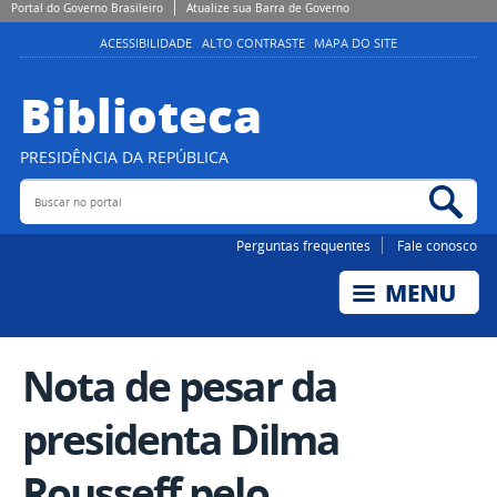
Portal do Governo Brasileiro
Atualize sua Barra de Governo
ACESSIBILIDADE
ALTO CONTRASTE
MAPA DO SITE
Biblioteca
PRESIDÊNCIA DA REPÚBLICA
Buscar no portal
Bus
Perguntas frequentes
Fale conosco
Nota de pesar da
presidenta Dilma
Rousseff pelo