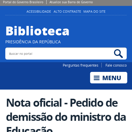
Portal do Governo Brasileiro
Atualize sua Barra de Governo
ACESSIBILIDADE
ALTO CONTRASTE
MAPA DO SITE
Biblioteca
PRESIDÊNCIA DA REPÚBLICA
Buscar no portal
Bus
Perguntas frequentes
Fale conosco
Nota oficial - Pedido de
demissão do ministro da
Educação