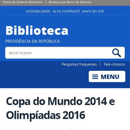
Portal do Governo Brasileiro
Atualize sua Barra de Governo
ACESSIBILIDADE
ALTO CONTRASTE
MAPA DO SITE
Biblioteca
PRESIDÊNCIA DA REPÚBLICA
Buscar no portal
Bus
Perguntas frequentes
Fale conosco
Copa do Mundo 2014 e
Olimpíadas 2016