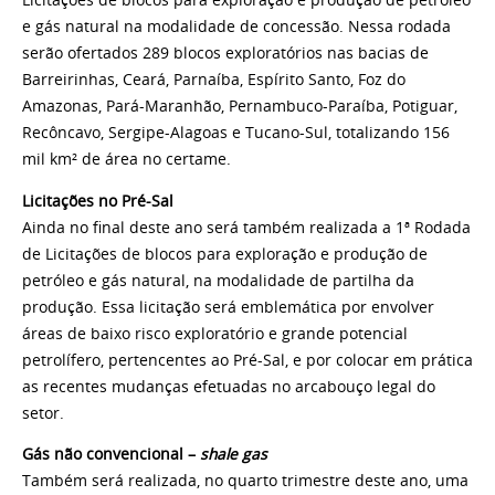
Licitações de blocos para exploração e produção de
petróleo
e gás natural na modalidade de concessão.
Nessa rodada
serão ofertados 289 blocos exploratórios
nas bacias de
Barreirinhas, Ceará, Parnaíba, Espírito
Santo, Foz do
Amazonas, Pará-Maranhão, Pernambuco-
Paraíba, Potiguar,
Recôncavo, Sergipe-Alagoas e
Tucano-Sul, totalizando 156
mil km² de área no certame.
Licitações no Pré-Sal
Ainda no final deste ano será também realizada a
1ª Rodada
de Licitações de blocos para exploração e
produção de
petróleo e gás natural, na modalidade de
partilha da
produção. Essa licitação será emblemática
por envolver
áreas de baixo risco exploratório e grande
potencial
petrolífero, pertencentes ao Pré-Sal, e por
colocar em prática
as recentes mudanças efetuadas no
arcabouço legal do
setor.
Gás não convencional –
shale gas
Também será realizada, no quarto trimestre deste
ano, uma