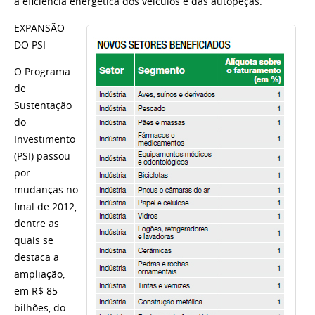
a eficiência energética dos veículos e
das autopeças.
EXPANSÃO
DO PSI
O Programa
de
Sustentação
do
Investimento
(PSI) passou
por
mudanças no
final de 2012,
dentre as
quais se
destaca a
ampliação,
em R$ 85
bilhões, do