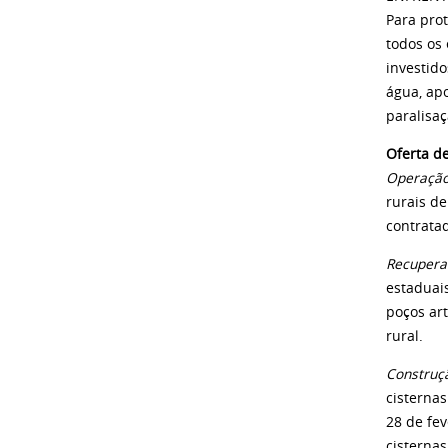
Para prot
todos os
investid
água, apo
paralisa
Oferta d
Operação
rurais d
contrata
Recupera
estaduai
poços ar
rural.
Construçã
cisterna
28 de fev
cisterna