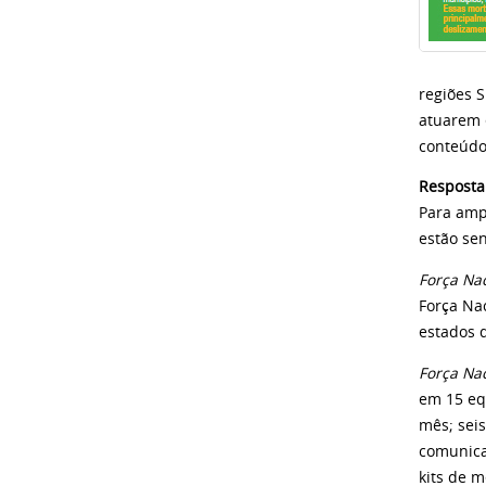
regiões 
atuarem 
conteúdo
Resposta
Para amp
estão se
Força Na
Força Na
estados 
Força Nac
em 15 eq
mês; seis
comunica
kits de 