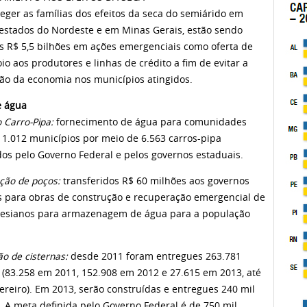
eger as famílias dos efeitos da seca do semiárido em
 estados do Nordeste e em Minas Gerais, estão sendo
os R$ 5,5 bilhões em ações emergenciais como oferta de
io aos produtores e linhas de crédito a fim de evitar a
ção da economia nos municípios atingidos.
e água
 Carro-Pipa:
fornecimento de água para comunidades
e 1.012 municípios por meio de 6.563 carros-pipa
dos pelo Governo Federal e pelos governos estaduais.
ção de poços:
transferidos R$ 60 milhões aos governos
s para obras de construção e recuperação emergencial de
tesianos para armazenagem de água para a população
o de cisternas:
desde 2011 foram entregues 263.781
s (83.258 em 2011, 152.908 em 2012 e 27.615 em 2013, até
ereiro). Em 2013, serão construídas e entregues 240 mil
s.
A meta definida pelo Governo Federal é de 750 mil