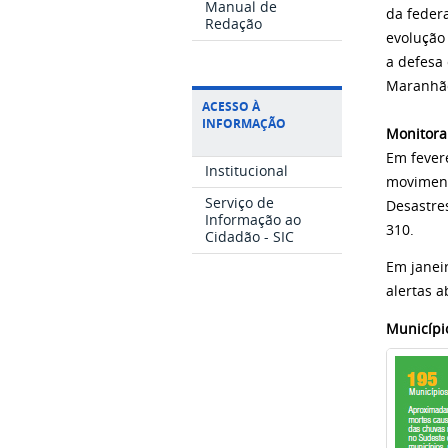
Manual de
da feder
Redação
evolução
a defesa 
Maranhão
ACESSO À
INFORMAÇÃO
Monitora
Em fevere
Institucional
moviment
Serviço de
Desastre
Informação ao
310.
Cidadão - SIC
Em janeir
alertas a
Municípi