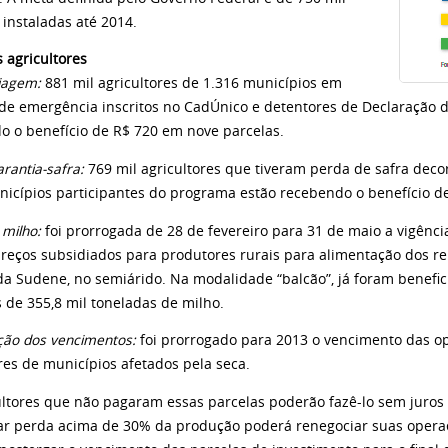
 instaladas até 2014.
 agricultores
tiagem:
881 mil agricultores de 1.316 municípios em
 de emergência inscritos no CadÚnico e detentores de Declaração d
o o benefício de R$ 720 em nove parcelas.
rantia-safra:
769 mil agricultores que tiveram perda de safra deco
nicípios participantes do programa estão recebendo o benefício de
 milho:
foi prorrogada de 28 de fevereiro para 31 de maio a vigênc
preços subsidiados para produtores rurais para alimentação dos r
da Sudene, no semiárido. Na modalidade “balcão”, já foram benefi
 de 355,8 mil toneladas de milho.
ção dos vencimentos:
foi prorrogado para 2013 o vencimento das op
res de municípios afetados pela seca.
ultores que não pagaram essas parcelas poderão fazê-lo sem juros 
r perda acima de 30% da produção poderá renegociar suas operaç