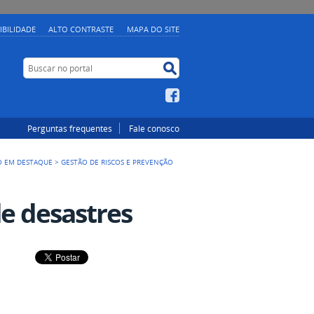
IBILIDADE
ALTO CONTRASTE
MAPA DO SITE
Buscar no portal
Buscar no portal
Facebook
Perguntas frequentes
Fale conosco
O EM DESTAQUE
>
GESTÃO DE RISCOS E PREVENÇÃO
de desastres