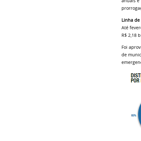
anuais e
prorroga
Linha de
Até fever
R$ 2,18 b
Foi apro
de munic
emergenc