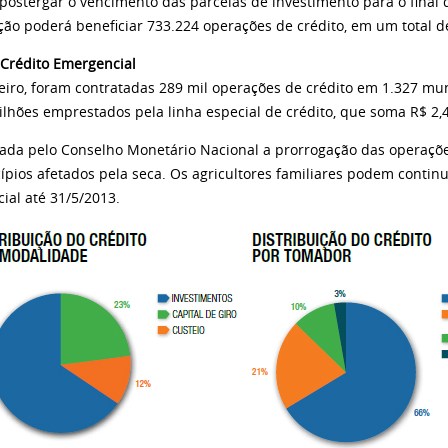
 postergar o vencimento das parcelas de investimento para o fina
ção poderá beneficiar 733.224 operações de crédito, em um total de
 Crédito Emergencial
eiro, foram contratadas 289 mil operações de crédito em 1.327 muni
ilhões emprestados pela linha especial de crédito, que soma R$ 2,4
vada pelo Conselho Monetário Nacional a prorrogação das operações
ípios afetados pela seca. Os agricultores familiares podem continu
ial até 31/5/2013.