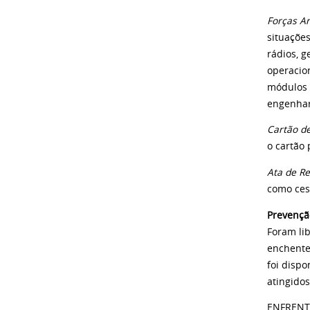
Forças A
situações
rádios, g
operacio
módulos 
engenhar
Cartão de
o cartão
Ata de Re
como cest
Prevençã
Foram li
enchente
foi dispo
atingidos
ENFRENT