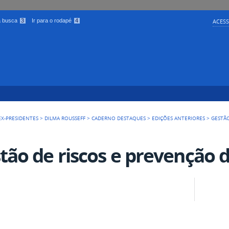
 a busca
3
Ir para o rodapé
4
ACESS
EX-PRESIDENTES
>
DILMA ROUSSEFF
>
CADERNO DESTAQUES
>
EDIÇÕES ANTERIORES
>
GESTÃ
tão de riscos e prevenção 