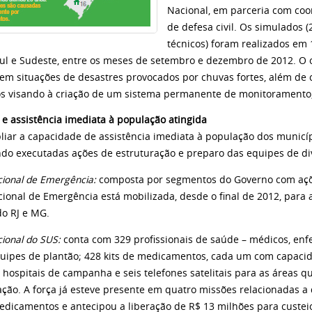
Nacional, em parceria com coo
de defesa civil. Os simulados (
técnicos) foram realizados em 
Sul e Sudeste, entre os meses de setembro e dezembro de 2012. O o
em situações de desastres provocados por chuvas fortes, além de 
s visando à criação de um sistema permanente de monitoramento, 
 e assistência imediata à população atingida
liar a capacidade de assistência imediata à população dos municíp
ndo executadas ações de estruturação e preparo das equipes de di
cional de Emergência:
composta por segmentos do Governo com ações
cional de Emergência está mobilizada, desde o final de 2012, para
do RJ e MG.
ional do SUS:
conta com 329 profissionais de saúde – médicos, en
uipes de plantão; 428 kits de medicamentos, cada um com capacid
 hospitais de campanha e seis telefones satelitais para as áreas 
ção. A força já esteve presente em quatro missões relacionadas a d
medicamentos e antecipou a liberação de R$ 13 milhões para custei