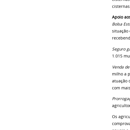
cisternas
Apoio aos
Bolsa Es
situação
recebend
Seguro ga
1.015 mu
Venda de
milho a 
atuação 
com mais
Prorroga
agriculto
Os agric
comprova