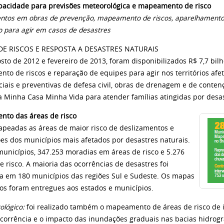
pacidade para previsões meteorológica e mapeamento de risco
entos em obras de prevenção, mapeamento de riscos, aparelhamento 
o para agir em casos de desastres
DE RISCOS E RESPOSTA A DESASTRES NATURAIS
sto de 2012 e fevereiro de 2013, foram disponibilizados R$ 7,7 bi
to de riscos e reparação de equipes para agir nos territórios afe
iais e preventivas de defesa civil, obras de drenagem e de conte
 Minha Casa Minha Vida para atender famílias atingidas por desas
to das áreas de risco
peadas as áreas de maior risco de deslizamentos e
es dos municípios mais afetados por desastres naturais.
municípios, 347.253 moradias em áreas de risco e 5.276
e risco. A maioria das ocorrências de desastres foi
da em 180 municípios das regiões Sul e Sudeste. Os mapas
os foram entregues aos estados e municípios.
rológico:
foi realizado também o mapeamento de áreas de risco de 
ocorrência e o impacto das inundações graduais nas bacias hidrográ