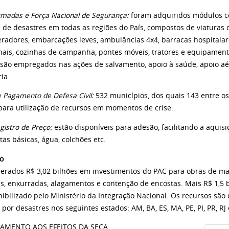
rmadas e Força Nacional de Segurança:
foram adquiridos módulos 
 de desastres em todas as regiões do País, compostos de viaturas d
eradores, embarcações leves, ambulâncias 4x4, barracas hospitalare
nais, cozinhas de campanha, pontes móveis, tratores e equipament
são empregados nas ações de salvamento, apoio à saúde, apoio aé
ia.
 Pagamento de Defesa Civil:
532 municípios, dos quais 143 entre os
 para utilização de recursos em momentos de crise.
gistro de Preço:
estão disponíveis para adesão, facilitando a aquisi
as básicas, água, colchões etc.
o
berados R$ 3,02 bilhões em investimentos do PAC para obras de 
s, enxurradas, alagamentos e contenção de encostas. Mais R$ 1,5 
nibilizado pelo Ministério da Integração Nacional. Os recursos são
 por desastres nos seguintes estados: AM, BA, ES, MA, PE, PI, PR, RJ 
AMENTO AOS EFEITOS DA SECA