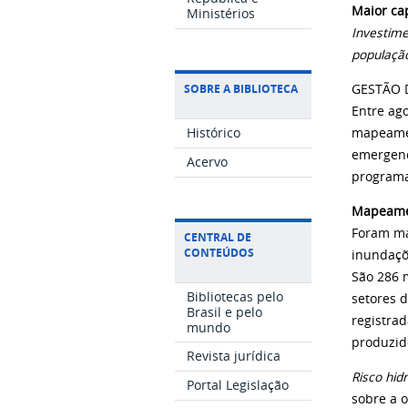
Maior ca
Ministérios
Investim
populaçã
GESTÃO 
SOBRE A BIBLIOTECA
Entre ago
Histórico
mapeamen
emergenc
Acervo
programa
Mapeamen
Foram ma
CENTRAL DE
CONTEÚDOS
inundaçõ
São 286 
Bibliotecas pelo
setores d
Brasil e pelo
registra
mundo
produzid
Revista jurídica
Risco hid
Portal Legislação
sobre a 