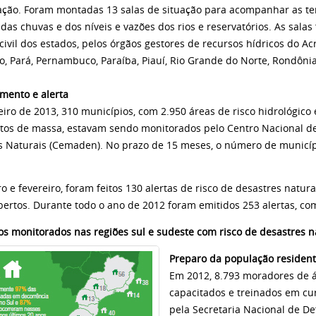
ação. Foram montadas 13 salas de situação para acompanhar as ten
 das chuvas e dos níveis e vazões dos rios e reservatórios. As sal
civil dos estados, pelos órgãos gestores de recursos hídricos do Ac
, Pará, Pernambuco, Paraíba, Piauí, Rio Grande do Norte, Rondônia
mento e alerta
iro de 2013, 310 municípios, com 2.950 áreas de risco hidrológico 
os de massa, estavam sendo monitorados pelo Centro Nacional de
s Naturais (Cemaden). No prazo de 15 meses, o número de municí
o e fevereiro, foram feitos 130 alertas de risco de desastres natur
bertos. Durante todo o ano de 2012 foram emitidos 253 alertas, co
os monitorados nas regiões sul e sudeste com risco de desastres n
Preparo da população residen
Em 2012, 8.793 moradores de ár
capacitados e treinados em cur
pela Secretaria Nacional de Def