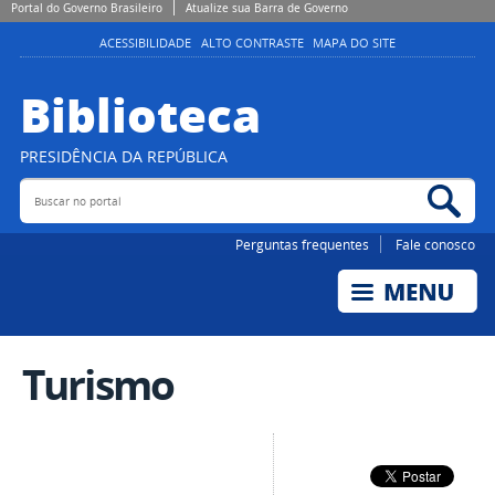
Portal do Governo Brasileiro
Atualize sua Barra de Governo
ACESSIBILIDADE
ALTO CONTRASTE
MAPA DO SITE
Biblioteca
PRESIDÊNCIA DA REPÚBLICA
Buscar no portal
Bus
Perguntas frequentes
Fale conosco
Turismo