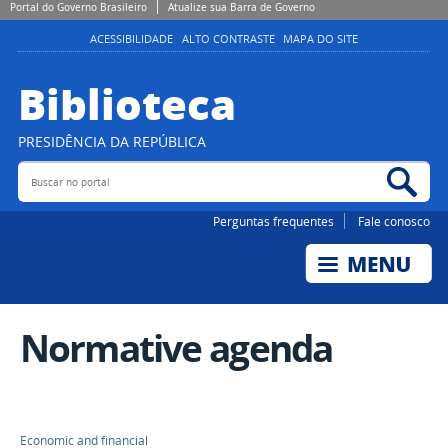
Portal do Governo Brasileiro
Atualize sua Barra de Governo
ACESSIBILIDADE
ALTO CONTRASTE
MAPA DO SITE
Biblioteca
PRESIDÊNCIA DA REPÚBLICA
Buscar no portal
Bus
Perguntas frequentes
Fale conosco
Normative agenda
Economic and financial