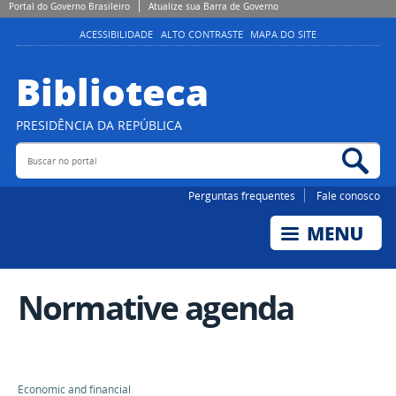
Portal do Governo Brasileiro
Atualize sua Barra de Governo
ACESSIBILIDADE
ALTO CONTRASTE
MAPA DO SITE
Biblioteca
PRESIDÊNCIA DA REPÚBLICA
Buscar no portal
Bus
Perguntas frequentes
Fale conosco
Normative agenda
Economic and financial