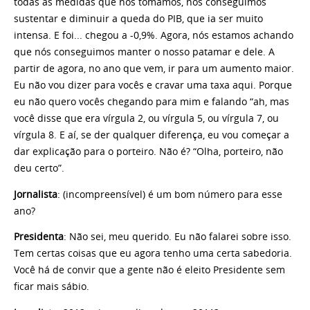
todas as medidas que nós tomamos, nós conseguimos
sustentar e diminuir a queda do PIB, que ia ser muito
intensa. E foi... chegou a -0,9%. Agora, nós estamos achando
que nós conseguimos manter o nosso patamar e dele. A
partir de agora, no ano que vem, ir para um aumento maior.
Eu não vou dizer para vocês e cravar uma taxa aqui. Porque
eu não quero vocês chegando para mim e falando “ah, mas
você disse que era vírgula 2, ou vírgula 5, ou vírgula 7, ou
vírgula 8. E aí, se der qualquer diferença, eu vou começar a
dar explicação para o porteiro. Não é? “Olha, porteiro, não
deu certo”.
Jornalista
: (incompreensível) é um bom número para esse
ano?
Presidenta
: Não sei, meu querido. Eu não falarei sobre isso.
Tem certas coisas que eu agora tenho uma certa sabedoria.
Você há de convir que a gente não é eleito Presidente sem
ficar mais sábio.