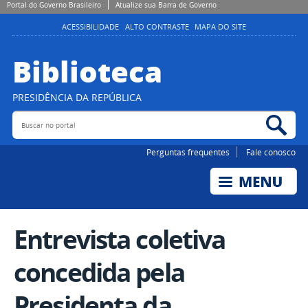
Portal do Governo Brasileiro
Atualize sua Barra de Governo
ACESSIBILIDADE
ALTO CONTRASTE
MAPA DO SITE
Biblioteca
PRESIDÊNCIA DA REPÚBLICA
Buscar no portal
Bus
Perguntas frequentes
Fale conosco
Entrevista coletiva
concedida pela
Presidenta da