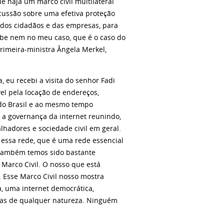
 haja um marco civil multilateral
scussão sobre uma efetiva proteção
e dos cidadãos e das empresas, para
be nem no meu caso, que é o caso do
primeira-ministra Ângela Merkel,
, eu recebi a visita do senhor Fadi
l pela locação de endereços,
 do Brasil e ao mesmo tempo
 a governança da internet reunindo,
alhadores e sociedade civil em geral.
à essa rede, que é uma rede essencial
 também temos sido bastante
 Marco Civil. O nosso que está
 Esse Marco Civil nosso mostra
a, uma internet democrática,
giosas de qualquer natureza. Ninguém