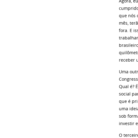
Agora, e
cumprido
que nós 
mês, ter
fora. E i
trabalha
brasilei
quilômet
receber 
Uma outr
Congress
Qual é? 
social pa
que é pr
uma idei
sob forma
investir 
O terceir