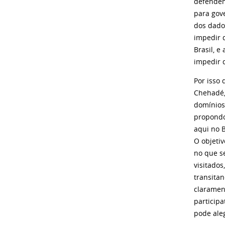
defendem
para gove
dos dados
impedir 
Brasil, e
impedir 
Por isso 
Chehadé,
domínios
propondo
aqui no B
O objetiv
no que s
visitados
transita
clarament
participa
pode aleg