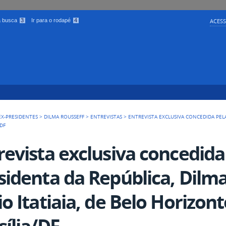
 a busca
3
Ir para o rodapé
4
ACESS
EX-PRESIDENTES
>
DILMA ROUSSEFF
>
ENTREVISTAS
>
ENTREVISTA EXCLUSIVA CONCEDIDA PELA
/DF
revista exclusiva concedida
sidenta da República, Dilma
io Itatiaia, de Belo Horizon
sília/DF