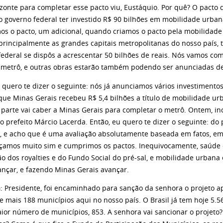
izonte para completar esse pacto viu, Eustáquio. Por quê? O pacto 
o governo federal ter investido R$ 90 bilhões em mobilidade urban
mos o pacto, um adicional, quando criamos o pacto pela mobilida
 principalmente as grandes capitais metropolitanas do nosso país, 
federal se dispôs a acrescentar 50 bilhões de reais. Nós vamos co
 metrô, e outras obras estarão também podendo ser anunciadas de
 quero te dizer o seguinte: nós já anunciamos vários investimentos
ue Minas Gerais recebeu R$ 5,4 bilhões a título de mobilidade urb
parte vai caber a Minas Gerais para completar o metrô. Ontem, inc
o prefeito Márcio Lacerda. Então, eu quero te dizer o seguinte: do
o, e acho que é uma avaliação absolutamente baseada em fatos, em
çamos muito sim e cumprimos os pactos. Inequivocamente, saúde
o dos royalties e do Fundo Social do pré-sal, e mobilidade urbana
ançar, e fazendo Minas Gerais avançar.
a
: Presidente, foi encaminhado para sanção da senhora o projeto 
e mais 188 municípios aqui no nosso país. O Brasil já tem hoje 5.5
ior número de municípios, 853. A senhora vai sancionar o projeto?