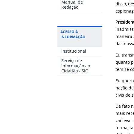
Manual de
disso, d
Redação
espionag
Presiden
inadmissí
ACESSO À
maneira 
INFORMAÇÃO
das noss
Institucional
Eu trans
Serviço de
quanto p
Informação ao
tem se c
Cidadão - SIC
Eu quero
nação dem
civis de
De fato n
mais rec
vai leva
forma, ta