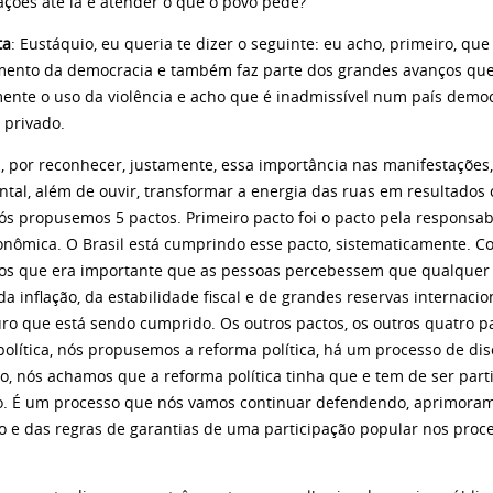
ações até lá e atender o que o povo pede?
ta
: Eustáquio, eu queria te dizer o seguinte: eu acho, primeiro, qu
imento da democracia e também faz parte dos grandes avanços qu
mente o uso da violência e acho que é inadmissível num país democ
 privado.
u, por reconhecer, justamente, essa importância nas manifestaçõe
tal, além de ouvir, transformar a energia das ruas em resultados c
ós propusemos 5 pactos. Primeiro pacto foi o pacto pela responsabi
nômica. O Brasil está cumprindo esse pacto, sistematicamente. C
s que era importante que as pessoas percebessem que qualquer
da inflação, da estabilidade fiscal e de grandes reservas internacio
ro que está sendo cumprido. Os outros pactos, os outros quatro pa
política, nós propusemos a reforma política, há um processo de dis
o, nós achamos que a reforma política tinha que e tem de ser part
to. É um processo que nós vamos continuar defendendo, aprimora
o e das regras de garantias de uma participação popular nos proce