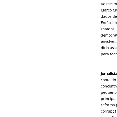
Ao mesmo
Marco Civ
dados de
Então, ar
Estados 
democrát
envolve.
diria as
para tod
Jornalist
conta do
concentr
pequeno 
principa
reforma p
corrupçã