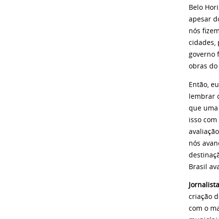
Belo Hor
apesar d
nós fize
cidades,
governo 
obras do
Então, eu
lembrar q
que uma 
isso com 
avaliaçã
nós avan
destinaçã
Brasil av
Jornalist
criação d
com o ma