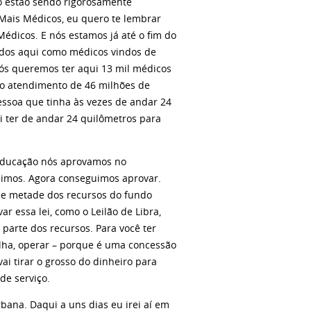
co estão sendo rigorosamente
Mais Médicos, eu quero te lembrar
édicos. E nós estamos já até o fim do
mados aqui como médicos vindos de
 nós queremos ter aqui 13 mil médicos
á o atendimento de 46 milhões de
essoa que tinha às vezes de andar 24
 ter de andar 24 quilômetros para
 educação nós aprovamos no
uimos. Agora conseguimos aprovar.
 de metade dos recursos do fundo
r essa lei, como o Leilão de Libra,
parte dos recursos. Para você ter
ilha, operar – porque é uma concessão
vai tirar o grosso do dinheiro para
de serviço.
bana. Daqui a uns dias eu irei aí em