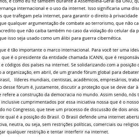
os, e como eu fiz também durante a Assembleia-Geral da ONU, que
rnança internacional e o uso da internet. Isso significaria uma di
 que trafegam pela internet, para garantir o direito à privacidad
que qualquer argumentação de combate ao terrorismo, que não ca
 acredito que não caiba também no caso da violação do celular da 
que isso seja usado como um álibi para guerra cibernética.
que é tão importante o marco internacional. Para você ter uma ideia
 que é o presidente da entidade chamada ICANN, que é responsáve
 e códigos dos países na internet. Se solidarizando com a posição
 a organização, em abril, de um grande fórum global para debater
rasil, líderes mundiais, cientistas, acadêmicos, empresários, trab
o desse fórum é, justamente, discutir a proteção que se deve dar 
e refere a construção da democracia no mundo. Assim sendo, nós
, inclusive cumprimentados por essa iniciativa nossa que é o nosso
ndo no Congresso, que teve um processo de discussão de dois anos.
e qual é a posição do Brasil. O Brasil defende uma internet abert
tiva, neutra, ou seja, sem restrições políticas, comerciais ou reli
ar qualquer restrição e tentar interferir na internet.