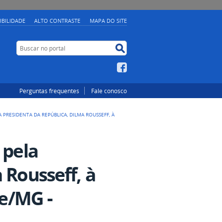
IBILIDADE
ALTO CONTRASTE
MAPA DO SITE
Buscar no portal
Buscar no portal
Facebook
Perguntas frequentes
Fale conosco
 PRESIDENTA DA REPÚBLICA, DILMA ROUSSEFF, À
 pela
 Rousseff, à
te/MG -