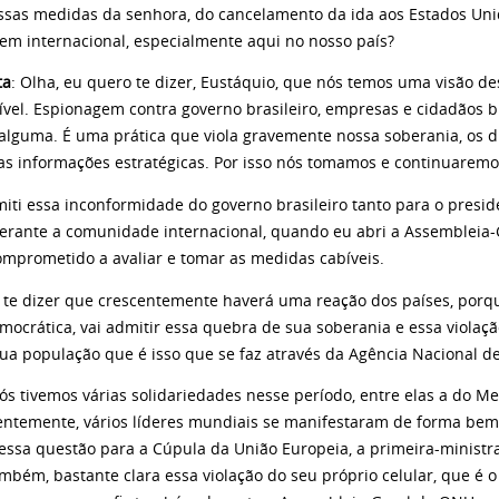
essas medidas da senhora, do cancelamento da ida aos Estados Unid
em internacional, especialmente aqui no nosso país?
ta
: Olha, eu quero te dizer, Eustáquio, que nós temos uma visão 
vel. Espionagem contra governo brasileiro, empresas e cidadãos br
alguma. É uma prática que viola gravemente nossa soberania, os dir
as informações estratégicas. Por isso nós tomamos e continuarem
miti essa inconformidade do governo brasileiro tanto para o presi
erante a comunidade internacional, quando eu abri a Assembleia
omprometido a avaliar e tomar as medidas cabíveis.
 te dizer que crescentemente haverá uma reação dos países, por
ocrática, vai admitir essa quebra de sua soberania e essa violaçã
 sua população que é isso que se faz através da Agência Nacional 
ós tivemos várias solidariedades nesse período, entre elas a do M
entemente, vários líderes mundiais se manifestaram de forma bem
r essa questão para a Cúpula da União Europeia, a primeira-minist
mbém, bastante clara essa violação do seu próprio celular, que é o