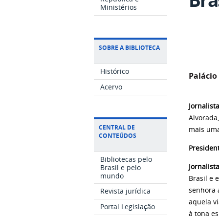
Ministérios
SOBRE A BIBLIOTECA
Histórico
Palácio
Acervo
Jornalist
Alvorada,
CENTRAL DE
mais uma 
CONTEÚDOS
Presiden
Bibliotecas pelo
Jornalist
Brasil e pelo
mundo
Brasil e
senhora 
Revista jurídica
aquela v
Portal Legislação
à tona e