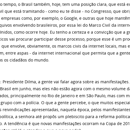
 tempo, o Brasil também, hoje, tem uma posição clara, que está 
il que está tramitando - como eu te disse - no Congresso, que obri
 empresas como, por exemplo, o Google, e outras que hoje mantêm
quivos envolvendo brasileiros, por essa lei do Marco Civil da intern
Unidos, como ocorre hoje. Eu tenho a certeza e a convicção que a 
icos vai procurar participar desse processo, porque esse é um pro
.. que envolve, obviamente, os marcos civis da internet locais, ma
sim, entre aspas - da internet internacional que permita que a gen
os os cidadãos do mundo.
a
: Presidente Dilma, a gente vai falar agora sobre as manifestaçõe
 Brasil em junho, mas eles não estão agora com o mesmo volume d
ados, principalmente no Rio de Janeiro e em São Paulo, mas com m
grupo com a polícia. O que a gente percebe, o que muitos especi
is reivindicações apresentadas, naquela época, pelos manifestante
olítica, a senhora até propôs um plebiscito para a reforma polític
o. A tendência é que novas manifestações ocorram na Copa de 201