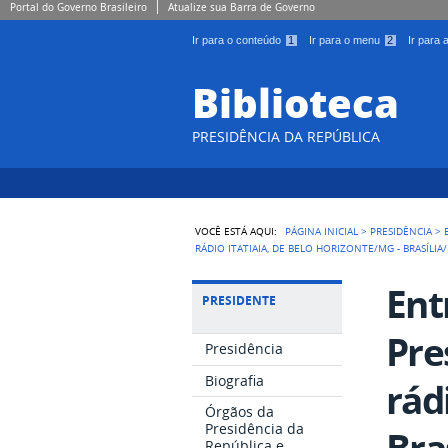
Portal do Governo Brasileiro
Atualize sua Barra de Governo
Ir para o conteúdo
1
Ir para o menu
2
Ir para
Biblioteca
PRESIDÊNCIA DA REPÚBLICA
VOCÊ ESTÁ AQUI:
PÁGINA INICIAL
>
PRESIDÊNCIA
>
RÁDIO ITATIAIA, DE BELO HORIZONTE/MG - BRASÍLIA
Ent
PRESIDENTE
Pre
Presidência
Biografia
rád
Órgãos da
Presidência da
Bra
República e