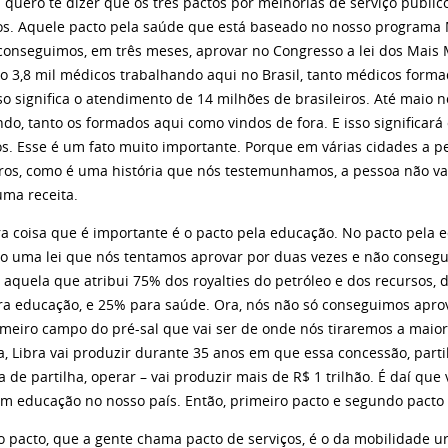
u quero te dizer que os três pactos por melhorias de serviço públi
s. Aquele pacto pela saúde que está baseado no nosso programa 
conseguimos, em três meses, aprovar no Congresso a lei dos Mais M
ão 3,8 mil médicos trabalhando aqui no Brasil, tanto médicos for
sso significa o atendimento de 14 milhões de brasileiros. Até maio
ndo, tanto os formados aqui como vindos de fora. E isso significar
ros. Esse é um fato muito importante. Porque em várias cidades a p
ros, como é uma história que nós testemunhamos, a pessoa não vai
uma receita.
a coisa que é importante é o pacto pela educação. No pacto pela
o uma lei que nós tentamos aprovar por duas vezes e não conseg
É aquela que atribui 75% dos royalties do petróleo e dos recursos,
ra educação, e 25% para saúde. Ora, nós não só conseguimos aprova
imeiro campo do pré-sal que vai ser de onde nós tiraremos a maior 
a, Libra vai produzir durante 35 anos em que essa concessão, part
 de partilha, operar – vai produzir mais de R$ 1 trilhão. É daí que 
em educação no nosso país. Então, primeiro pacto e segundo pacto 
o pacto, que a gente chama pacto de serviços, é o da mobilidade ur