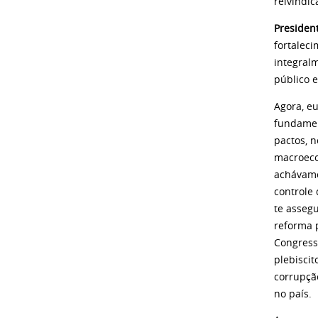
reivindic
Presiden
fortalec
integral
público e
Agora, e
fundamen
pactos, n
macroeco
achávamo
controle 
te assegu
reforma 
Congress
plebisci
corrupçã
no país.