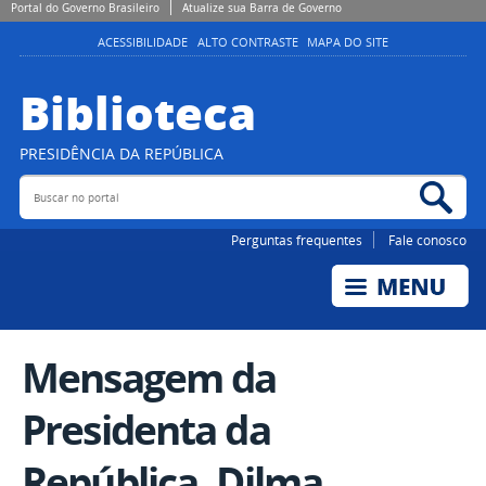
Portal do Governo Brasileiro
Atualize sua Barra de Governo
ACESSIBILIDADE
ALTO CONTRASTE
MAPA DO SITE
Biblioteca
PRESIDÊNCIA DA REPÚBLICA
Buscar no portal
Bus
Perguntas frequentes
Fale conosco
Mensagem da
Presidenta da
República, Dilma