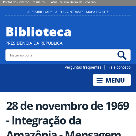
Portal do Governo Brasileiro
Atualize sua Barra de Governo
ACESSIBILIDADE
ALTO CONTRASTE
MAPA DO SITE
Biblioteca
PRESIDÊNCIA DA REPÚBLICA
Buscar no portal
Bus
Perguntas frequentes
Fale conosco
28 de novembro de 1969
- Integração da
Amazônia - Mensagem