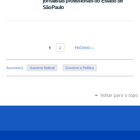
jornalistas profissionais do Estado de
SãoPaulo
1
2
PRÓXIMO »
Assunto(s):
Governo federal
,
Governo e Política
Voltar para o topo