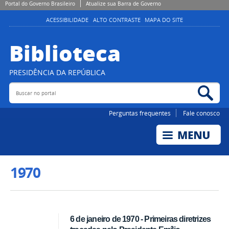
Portal do Governo Brasileiro
Atualize sua Barra de Governo
ACESSIBILIDADE
ALTO CONTRASTE
MAPA DO SITE
Biblioteca
PRESIDÊNCIA DA REPÚBLICA
Buscar no portal
Bus
Perguntas frequentes
Fale conosco
1970
6 de janeiro de 1970 - Primeiras diretrizes