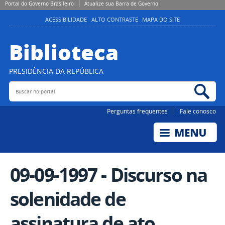
Portal do Governo Brasileiro
Atualize sua Barra de Governo
ACESSIBILIDADE
ALTO CONTRASTE
MAPA DO SITE
Biblioteca
PRESIDÊNCIA DA REPÚBLICA
Buscar no portal
Bus
Perguntas frequentes
Fale conosco
09-09-1997 - Discurso na
solenidade de
assinatura de ato