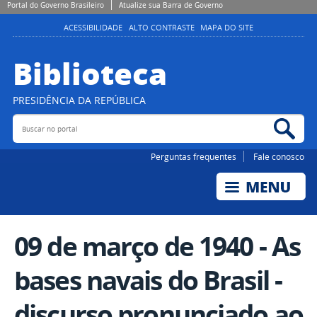
Portal do Governo Brasileiro
Atualize sua Barra de Governo
ACESSIBILIDADE
ALTO CONTRASTE
MAPA DO SITE
Biblioteca
PRESIDÊNCIA DA REPÚBLICA
Buscar no portal
Bus
Perguntas frequentes
Fale conosco
09 de março de 1940 - As
bases navais do Brasil -
discurso pronunciado ao