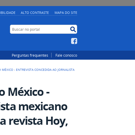
IBILIDADE
ALTO CONTRASTE
MAPA DO SITE
Buscar no portal
Buscar no portal
Facebook
Perguntas frequentes
Fale conosco
 O MÉXICO - ENTREVISTA CONCEDIDA AO JORNALISTA
 o México -
lista mexicano
da revista Hoy,