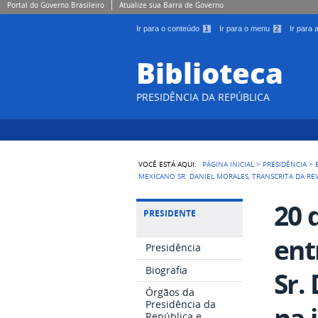
Portal do Governo Brasileiro
Atualize sua Barra de Governo
Ir para o conteúdo
1
Ir para o menu
2
Ir para
Biblioteca
PRESIDÊNCIA DA REPÚBLICA
VOCÊ ESTÁ AQUI:
PÁGINA INICIAL
>
PRESIDÊNCIA
>
MEXICANO SR. DANIEL MORALES, TRANSCRITA DA REV
20 
PRESIDENTE
ent
Presidência
Biografia
Sr.
Órgãos da
Presidência da
na 
República e