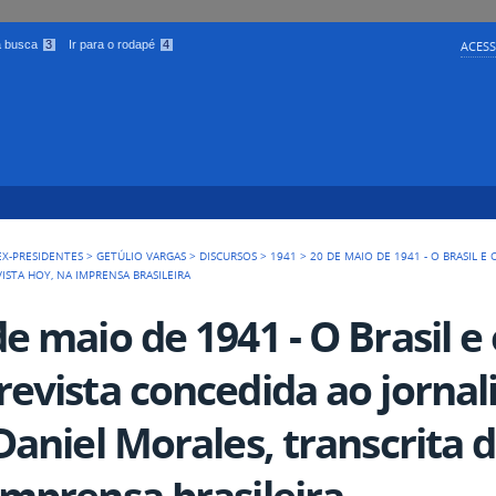
 a busca
3
Ir para o rodapé
4
ACESS
EX-PRESIDENTES
>
GETÚLIO VARGAS
>
DISCURSOS
>
1941
>
20 DE MAIO DE 1941 - O BRASIL E
ISTA HOY, NA IMPRENSA BRASILEIRA
de maio de 1941 - O Brasil e
revista concedida ao jorna
 Daniel Morales, transcrita 
imprensa brasileira