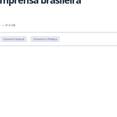
f
— 914 KB
Governo federal
,
Governo e Política