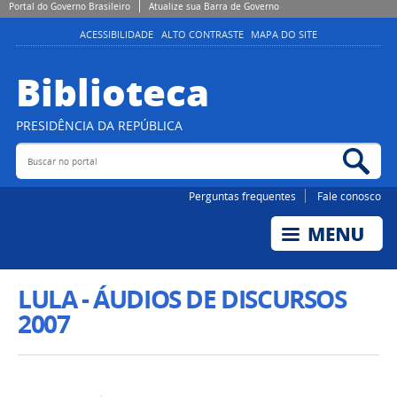
Portal do Governo Brasileiro
Atualize sua Barra de Governo
ACESSIBILIDADE
ALTO CONTRASTE
MAPA DO SITE
Biblioteca
PRESIDÊNCIA DA REPÚBLICA
Buscar no portal
Bus
Perguntas frequentes
Fale conosco
LULA - ÁUDIOS DE DISCURSOS
2007