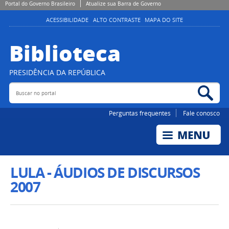
Portal do Governo Brasileiro
Atualize sua Barra de Governo
ACESSIBILIDADE
ALTO CONTRASTE
MAPA DO SITE
Biblioteca
PRESIDÊNCIA DA REPÚBLICA
Buscar no portal
Bus
Perguntas frequentes
Fale conosco
LULA - ÁUDIOS DE DISCURSOS
2007