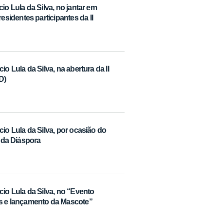
io Lula da Silva, no jantar em
identes participantes da II
o Lula da Silva, na abertura da II
D)
io Lula da Silva, por ocasião do
e da Diáspora
cio Lula da Silva, no “Evento
 e lançamento da Mascote”