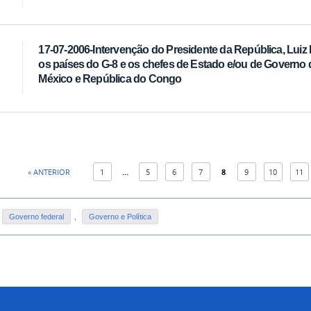
17-07-2006-Intervenção do Presidente da República, Luiz I
os países do G-8 e os chefes de Estado e/ou de Governo da 
México e República do Congo
« ANTERIOR
1
...
5
6
7
8
9
10
11
Governo federal
,
Governo e Política