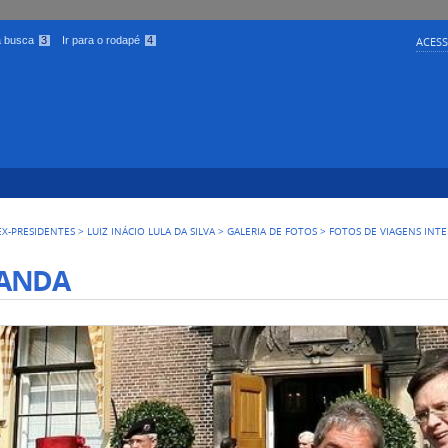
 a busca
3
Ir para o rodapé
4
ACESS
EX-PRESIDENTES
>
LUIZ INÁCIO LULA DA SILVA
>
GALERIA DE FOTOS
>
FOTOS DE VIAGENS INT
ANDA