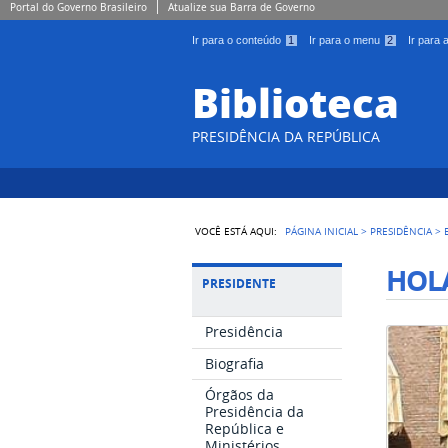
Portal do Governo Brasileiro
Atualize sua Barra de Governo
Ir para o conteúdo
1
Ir para o menu
2
Ir para
Biblioteca
PRESIDÊNCIA DA REPÚBLICA
VOCÊ ESTÁ AQUI:
PÁGINA INICIAL
>
PRESIDÊNCIA
>
HOL
PRESIDENTE
Presidência
Biografia
Órgãos da
Presidência da
República e
Ministérios