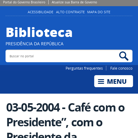
Portal do Governo Brasileiro
Atualize sua Barra de Governo
ACESSIBILIDADE
ALTO CONTRASTE
MAPA DO SITE
Biblioteca
PRESIDÊNCIA DA REPÚBLICA
Buscar no portal
Bus
Perguntas frequentes
Fale conosco
03-05-2004 - Café com o
Presidente”, com o
Presidente da