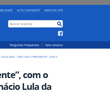
IBILIDADE
ALTO CONTRASTE
MAPA DO SITE
Buscar no portal
Buscar no portal
Facebook
Perguntas frequentes
Fale conosco
>
05-04-2004 - CAFÉ COM O PRESIDENTE”, COM O
ente”, com o
nácio Lula da