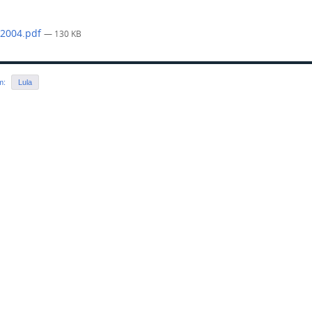
-2004.pdf
— 130 KB
em:
Lula