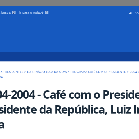
 a busca
3
Ir para o rodapé
4
ACESS
EX-PRESIDENTES
>
LUIZ INÁCIO LULA DA SILVA
>
PROGRAMA CAFÉ COM O PRESIDENTE
>
2004
VA
04-2004 - Café com o Presid
sidente da República, Luiz I
a