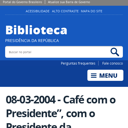
Portal do Governo Brasileiro
Atualize sua Barra de Governo
ACESSIBILIDADE
ALTO CONTRASTE
MAPA DO SITE
Biblioteca
PRESIDÊNCIA DA REPÚBLICA
Buscar no portal
Bus
Perguntas frequentes
Fale conosco
08-03-2004 - Café com o
Presidente”, com o
Presidente da