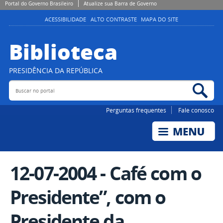
Portal do Governo Brasileiro
Atualize sua Barra de Governo
ACESSIBILIDADE
ALTO CONTRASTE
MAPA DO SITE
Biblioteca
PRESIDÊNCIA DA REPÚBLICA
Buscar no portal
Bus
Perguntas frequentes
Fale conosco
12-07-2004 - Café com o
Presidente”, com o
Presidente da