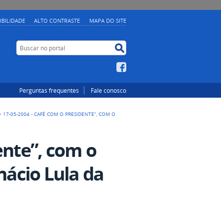
IBILIDADE
ALTO CONTRASTE
MAPA DO SITE
Buscar no portal
Buscar no portal
Facebook
Perguntas frequentes
Fale conosco
>
17-05-2004 - CAFÉ COM O PRESIDENTE”, COM O
ente”, com o
nácio Lula da