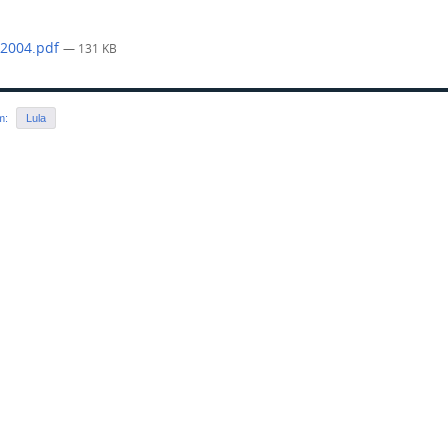
-2004.pdf
— 131 KB
em:
Lula