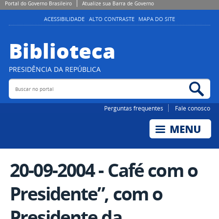
Portal do Governo Brasileiro
Atualize sua Barra de Governo
ACESSIBILIDADE
ALTO CONTRASTE
MAPA DO SITE
Biblioteca
PRESIDÊNCIA DA REPÚBLICA
Buscar no portal
Bus
Perguntas frequentes
Fale conosco
20-09-2004 - Café com o
Presidente”, com o
Presidente da