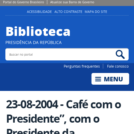
Portal do Governo Brasileiro
Atualize sua Barra de Governo
ACESSIBILIDADE
ALTO CONTRASTE
MAPA DO SITE
Biblioteca
PRESIDÊNCIA DA REPÚBLICA
Buscar no portal
Bus
Perguntas frequentes
Fale conosco
23-08-2004 - Café com o
Presidente”, com o
Presidente da