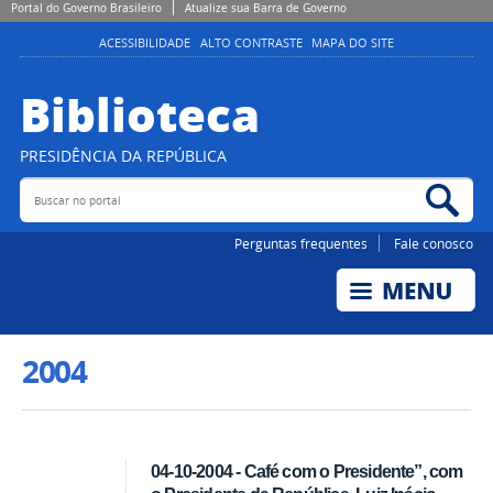
Portal do Governo Brasileiro
Atualize sua Barra de Governo
ACESSIBILIDADE
ALTO CONTRASTE
MAPA DO SITE
Biblioteca
PRESIDÊNCIA DA REPÚBLICA
Buscar no portal
Bus
Perguntas frequentes
Fale conosco
2004
04-10-2004 - Café com o Presidente”, com