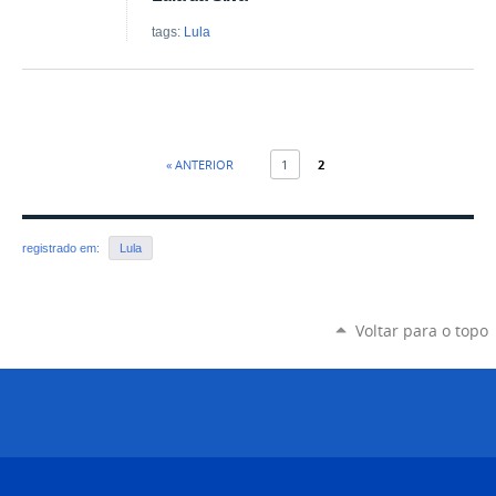
tags:
Lula
« ANTERIOR
1
2
registrado em:
Lula
Voltar para o topo