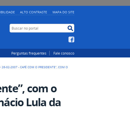
IBILIDADE
ALTO CONTRASTE
MAPA DO SITE
Buscar no portal
Buscar no portal
Facebook
Perguntas frequentes
Fale conosco
>
26-02-2007 - CAFÉ COM O PRESIDENTE”, COM O
ente”, com o
nácio Lula da