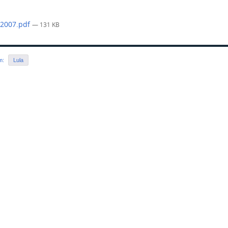
-2007.pdf
— 131 KB
em:
Lula