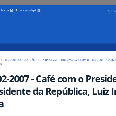
 a busca
3
Ir para o rodapé
4
ACESS
EX-PRESIDENTES
>
LUIZ INÁCIO LULA DA SILVA
>
PROGRAMA CAFÉ COM O PRESIDENTE
>
2007
VA
02-2007 - Café com o Presid
sidente da República, Luiz I
a