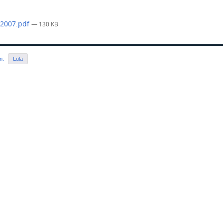
-2007.pdf
— 130 KB
em:
Lula