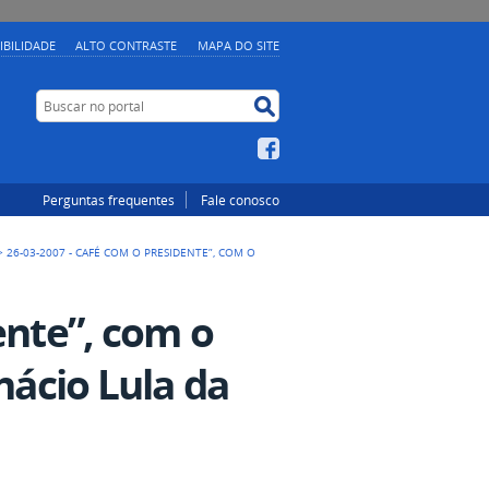
IBILIDADE
ALTO CONTRASTE
MAPA DO SITE
Buscar no portal
Buscar no portal
Facebook
Perguntas frequentes
Fale conosco
>
26-03-2007 - CAFÉ COM O PRESIDENTE”, COM O
ente”, com o
nácio Lula da