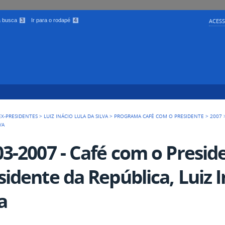
 a busca
3
Ir para o rodapé
4
ACESS
EX-PRESIDENTES
>
LUIZ INÁCIO LULA DA SILVA
>
PROGRAMA CAFÉ COM O PRESIDENTE
>
2007
VA
03-2007 - Café com o Presid
sidente da República, Luiz I
a