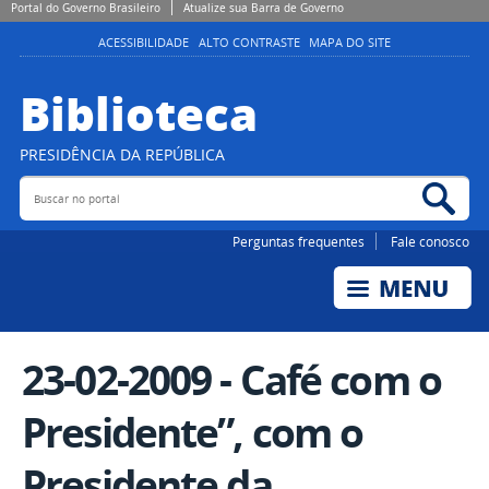
Portal do Governo Brasileiro
Atualize sua Barra de Governo
ACESSIBILIDADE
ALTO CONTRASTE
MAPA DO SITE
Biblioteca
PRESIDÊNCIA DA REPÚBLICA
Buscar no portal
Bus
Perguntas frequentes
Fale conosco
23-02-2009 - Café com o
Presidente”, com o
Presidente da