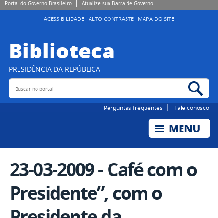
Portal do Governo Brasileiro
Atualize sua Barra de Governo
ACESSIBILIDADE
ALTO CONTRASTE
MAPA DO SITE
Biblioteca
PRESIDÊNCIA DA REPÚBLICA
Buscar no portal
Bus
Perguntas frequentes
Fale conosco
23-03-2009 - Café com o
Presidente”, com o
Presidente da