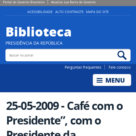
Portal do Governo Brasileiro
Atualize sua Barra de Governo
ACESSIBILIDADE
ALTO CONTRASTE
MAPA DO SITE
Biblioteca
PRESIDÊNCIA DA REPÚBLICA
Buscar no portal
Bus
Perguntas frequentes
Fale conosco
25-05-2009 - Café com o
Presidente”, com o
Presidente da