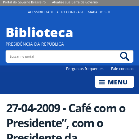
Portal do Governo Brasileiro
Atualize sua Barra de Governo
ACESSIBILIDADE
ALTO CONTRASTE
MAPA DO SITE
Biblioteca
PRESIDÊNCIA DA REPÚBLICA
Buscar no portal
Bus
Perguntas frequentes
Fale conosco
27-04-2009 - Café com o
Presidente”, com o
Presidente da