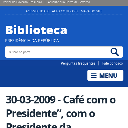
Portal do Governo Brasileiro
Atualize sua Barra de Governo
ACESSIBILIDADE
ALTO CONTRASTE
MAPA DO SITE
Biblioteca
PRESIDÊNCIA DA REPÚBLICA
Buscar no portal
Bus
Perguntas frequentes
Fale conosco
30-03-2009 - Café com o
Presidente”, com o
Presidente da