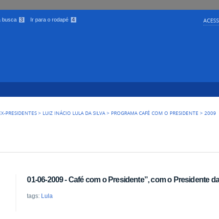
 a busca
3
Ir para o rodapé
4
ACESS
EX-PRESIDENTES
>
LUIZ INÁCIO LULA DA SILVA
>
PROGRAMA CAFÉ COM O PRESIDENTE
>
2009
01-06-2009 - Café com o Presidente”, com o Presidente da 
tags:
Lula