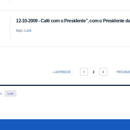
12-10-2009 - Café com o Presidente”, com o Presidente da 
tags:
Lula
« ANTERIOR
1
2
3
PRÓXIMO
em:
Lula