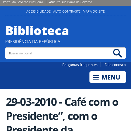
Portal do Governo Brasileiro
Atualize sua Barra de Governo
ACESSIBILIDADE
ALTO CONTRASTE
MAPA DO SITE
Biblioteca
PRESIDÊNCIA DA REPÚBLICA
Buscar no portal
Bus
Perguntas frequentes
Fale conosco
29-03-2010 - Café com o
Presidente”, com o
Presidente da